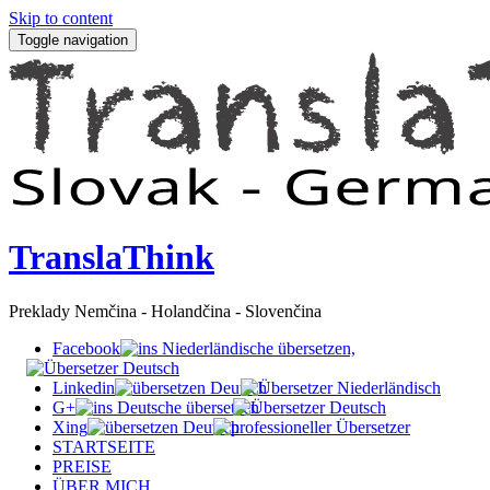
Skip to content
Toggle navigation
TranslaThink
Preklady Nemčina - Holandčina - Slovenčina
Facebook
Linkedin
G+
Xing
STARTSEITE
PREISE
ÜBER MICH